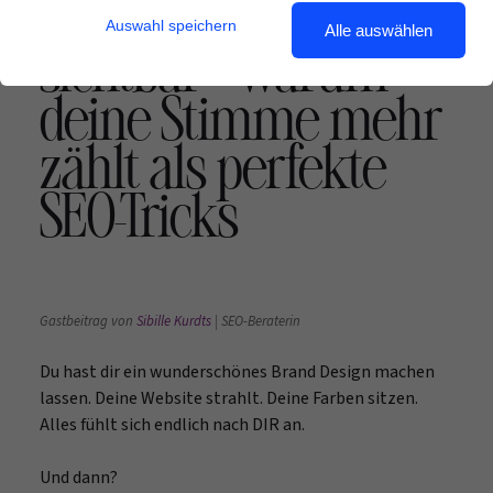
Bloggen macht
Auswahl speichern
Alle auswählen
sichtbar – warum
deine Stimme mehr
zählt als perfekte
SEO-Tricks
Gastbeitrag von
Sibille Kurdts
| SEO-Beraterin
Du hast dir ein wunderschönes Brand Design machen
lassen. Deine Website strahlt. Deine Farben sitzen.
Alles fühlt sich endlich nach DIR an.
Und dann?