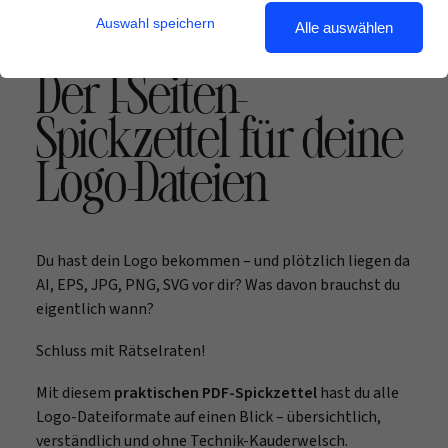
Auswahl speichern
Alle auswählen
SCHLUSS MIT DATEI-CHAOS
Der 1-Seiten-
Spickzettel für deine
Logo-Dateien
Du hast dein Logo bekommen – und plötzlich liegen da
AI, EPS, JPG, PNG, SVG vor dir? Was davon brauchst du
eigentlich wann?
Schluss mit Rätselraten!
Mit diesem
praktischen PDF-Spickzettel
hast du alle
Logo-Dateiformate auf einen Blick – übersichtlich,
verständlich und ohne Technik-Kauderwelsch.